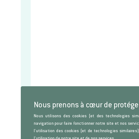
Nous prenons à cœur de protége
Lettre d'information
Nous utilisons des cookies (et des technologies simi
Restez informés sur les parutions de l’Histoire de l’Art, d
navigation pour faire fonctionner notre site et nos servi
l’utilisation des cookies (et de technologies similaire
l’utilisation de notre site et de nos services.