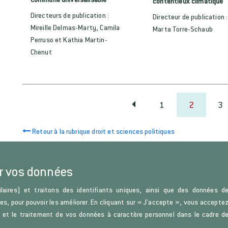
contentieux climatique
Directeurs de publication :
Directeur de publication :
Mireille Delmas-Marty, Camila
Marta Torre-Schaub
Perruso et Kathia Martin-
Chenut
1
2
3
Retour à la rubrique droit et sciences politiques
r vos données
laires) et traitons des identifiants uniques, ainsi que des données d
u Droit et de la Science politique.
ces, pour pouvoir les améliorer. En cliquant sur « J’accepte », vous accepte
s) et le traitement de vos données à caractère personnel dans le cadre d