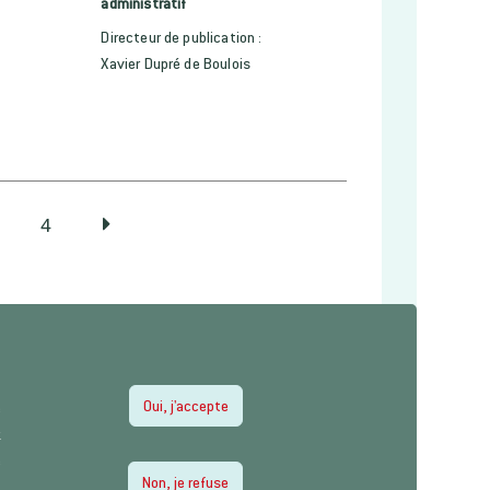
administratif
Directeur de publication :
Xavier Dupré de Boulois
4
Oui, j'accepte
e
z
e
Envoyer
Non, je refuse