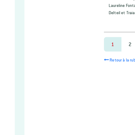
Laureline Fonta
Delteil et Tra
1
2
Retour à la ru