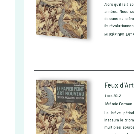
Alors qu'il fait
années. Nous so
dessins et scène
ils révolutionnent
MUSÉE DES ARTS
Feux d'Art
1 oct. 2012
Jérémie Cerman
La brève pério
instaura le triom
multiples sourc