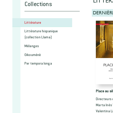
LITTÉ
Collections
DERNIÈR
Littérature
Littérature hispanique
(collection Llama)
Mélanges
Oikouménè
Per tempora longa
Place au si
Directeurs 
Marta Inés
Valentina L