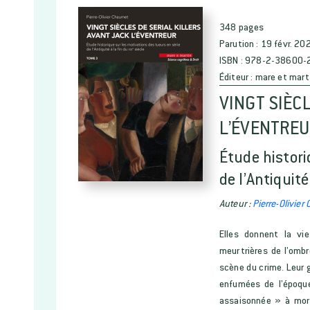
348 pages
Parution :
19 févr. 20
ISBN :
978-2-38600-
Éditeur :
mare et mart
VINGT SIÈC
L’ÉVENTREU
Étude histori
de l’Antiquité
Auteur :
Pierre-Olivier
Elles donnent la vie
meurtrières de l’ombr
scène du crime. Leur g
enfumées de l’époque
assaisonnée » à mort