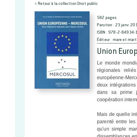
< Retour à la collection Droit public
582 pages
Parution :
23 janv. 20
ISBN :
978-2-84934-
Éditeur :
mare et mart
Union Euro
Le monde mondial
régionales reli
européenne-Merco
deux intégrations
dans sa prime j
coopération interr
Mais de quelle inté
parenté entre les
qu'un simple marc
dissemblances ent