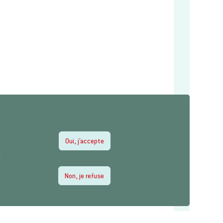
Oui, j'accepte
e
z
e
Non, je refuse