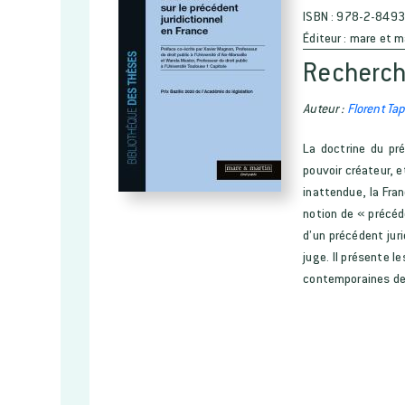
ISBN :
978-2-8493
Éditeur :
mare et m
Recherche
Auteur :
Florent Ta
La doctrine du pr
pouvoir créateur, e
inattendue, la Fra
notion de « précéd
d’un précédent juri
juge. Il présente l
contemporaines de 