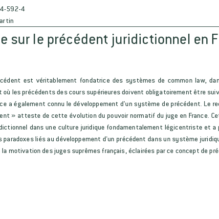
4-592-4
artin
 sur le précédent juridictionnel en 
p
écédent est véritablement fondatrice des systèmes de common law, dans
t où les précédents des cours supérieures doivent obligatoirement être suivi
nce a également connu le développement d’un système de précédent. Le reco
ent » atteste de cette évolution du pouvoir normatif du juge en France. Ce
dictionnel dans une culture juridique fondamentalement légicentriste et a p
es paradoxes liés au développement d’un précédent dans un système juridique
la motivation des juges suprêmes français, éclairées par ce concept de préc