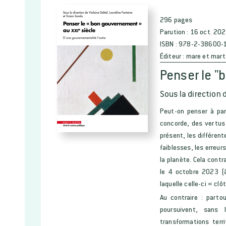
296 pages
Parution :
16 oct. 20
ISBN :
978-2-38600-
Éditeur :
mare et mart
Penser le "
Sous la direction 
Peut-on penser à par
concorde, des vertus
présent, les différen
faiblesses, les erreu
la planète. Cela contr
le 4 octobre 2023 (à
laquelle celle-ci « c
Au contraire : parto
poursuivent, sans 
transformations terr