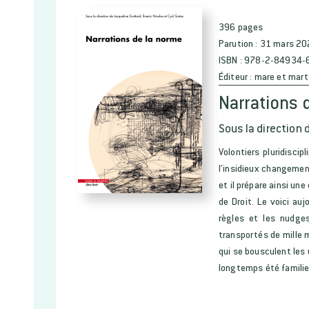
396 pages
Parution :
31 mars 20
ISBN :
978-2-84934-
Éditeur :
mare et mart
Narrations 
Sous la direction 
Volontiers pluridiscip
l’insidieux changemen
et il prépare ainsi une
de Droit. Le voici au
règles et les nudges
transportés de mille 
qui se bousculent les u
longtemps été familie