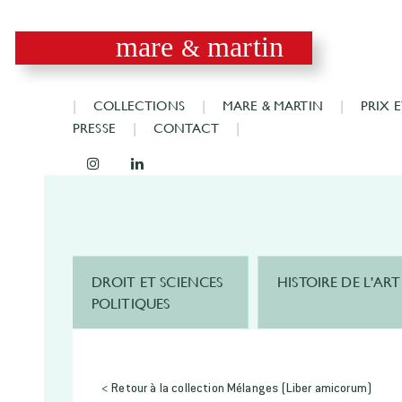
mare
martin
&
COLLECTIONS
MARE & MARTIN
PRIX 
PRESSE
CONTACT
DROIT ET SCIENCES
HISTOIRE DE L'ART
POLITIQUES
< Retour à la collection Mélanges (Liber amicorum)