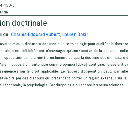
4-458-3
artin
ion doctrinale
n de :
Charles-Edouard Aubert
,
Lauren Bakir
verse » ou « dispute » doctrinale, la terminologie pour qualifier la doctrin
rinale, c’est délibérément n’envisager qu’une facette de la doctrine, celle 
, l’opposition semble mettre en lumière ce que la doctrine est en mesure d’
. Ainsi, l’opposition, entendue comme opinion (doxa) contraire, laisse entrevo
séquences sur le droit applicable. Le rapport d’opposition peut, par ail
st-à-dire par des discours qui prétendent porter un regard extérieur sur le dro
e l’économie, la psychologie, l’anthropologie ou encore les neurosciences.