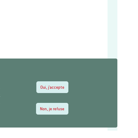
Oui, j'accepte
e
z
e
Non, je refuse