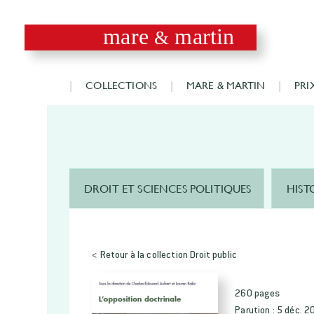
mare
martin
&
COLLECTIONS
MARE & MARTIN
PRI
DROIT ET SCIENCES POLITIQUES
HIST
< Retour à la collection Droit public
260 pages
Parution :
5 déc. 2