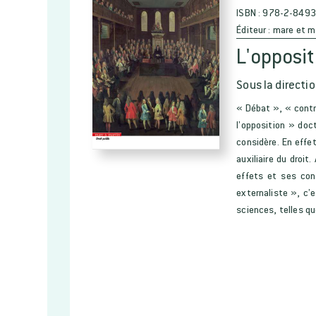
ISBN :
978-2-8493
Éditeur :
mare et m
L'opposit
Sous la directio
« Débat », « contro
l’opposition » doct
considère. En effet
auxiliaire du droit
effets et ses con
externaliste », c’e
sciences, telles qu