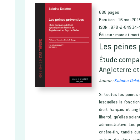
688 pages
Parution :
16 mai 201
ISBN :
978-2-84934-
Éditeur :
mare et mart
Les peines 
Étude compar
Angleterre et
Auteur :
Sabrina Delat
Si toutes les peines 
lesquelles la fonctio
droit français et ang
liberté, qu’elles soien
administrative. Les p
critère-fin, tandis q
autour de deux dyn