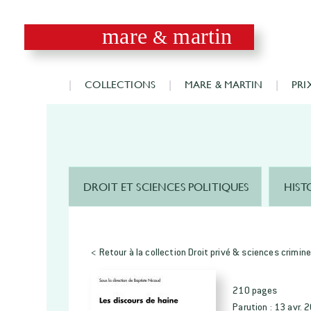
mare
martin
&
COLLECTIONS
MARE & MARTIN
PRI
DROIT ET SCIENCES POLITIQUES
HIST
< Retour à la collection Droit privé & sciences crimine
210 pages
Parution :
13 avr. 