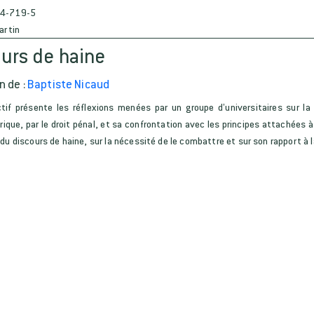
4-719-5
artin
ours de haine
n de :
Baptiste Nicaud
tif présente les réflexions menées par un groupe d’universitaires sur la
ique, par le droit pénal, et sa confrontation avec les principes attachées à l
du discours de haine, sur la nécessité de le combattre et sur son rapport à l