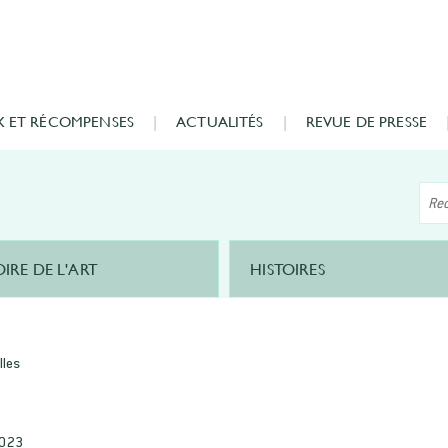
X ET RÉCOMPENSES
ACTUALITÉS
REVUE DE PRESSE
OIRE DE L'ART
HISTOIRES
lles
2023