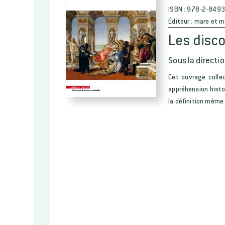
ISBN :
978-2-8493
Éditeur :
mare et m
Les disc
Sous la directio
Cet ouvrage collec
appréhension histor
la définition même 