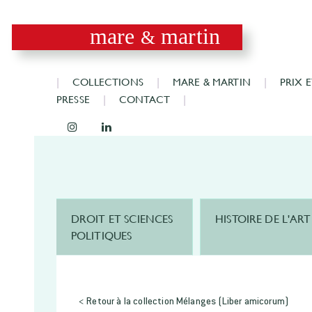
mare
martin
&
COLLECTIONS
MARE & MARTIN
PRIX 
PRESSE
CONTACT
DROIT ET SCIENCES
HISTOIRE DE L'ART
POLITIQUES
< Retour à la collection Mélanges (Liber amicorum)