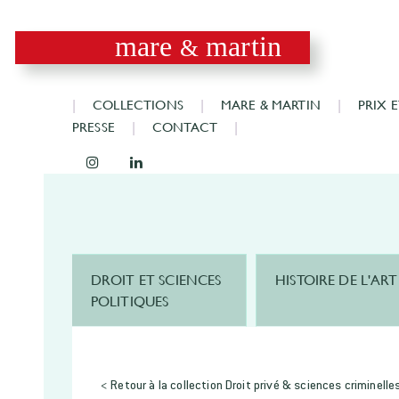
mare
martin
&
COLLECTIONS
MARE & MARTIN
PRIX 
PRESSE
CONTACT
DROIT ET SCIENCES
HISTOIRE DE L'ART
POLITIQUES
< Retour à la collection Droit privé & sciences criminelle