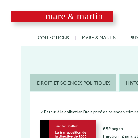
mare
martin
&
COLLECTIONS
MARE & MARTIN
PRI
DROIT ET SCIENCES POLITIQUES
HIST
< Retour à la collection Droit privé et sciences crimin
652 pages
Parution :
2 janv. 