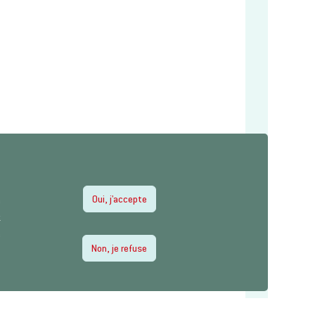
Oui, j'accepte
e
z
e
Non, je refuse