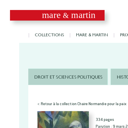
mare
martin
&
COLLECTIONS
MARE & MARTIN
PRI
DROIT ET SCIENCES POLITIQUES
HIST
< Retour à la collection Chaire Normandie pour la paix
334 pages
Parution :
9 mars 