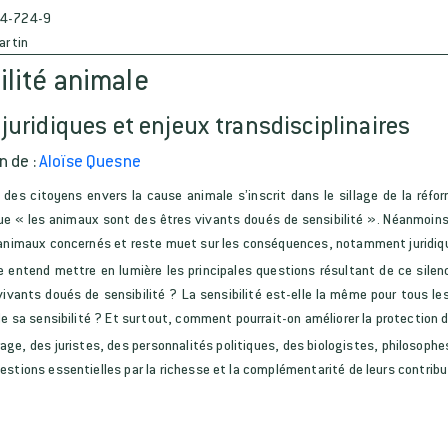
4-724-9
artin
ilité animale
juridiques et enjeux transdisciplinaires
n de :
Aloïse Quesne
t des citoyens envers la cause animale s’inscrit dans le sillage de la réfo
que « les animaux sont des êtres vivants doués de sensibilité ». Néanmoins,
 animaux concernés et reste muet sur les conséquences, notamment juridique
 entend mettre en lumière les principales questions résultant de ce silen
vants doués de sensibilité ? La sensibilité est-elle la même pour tous les
de sa sensibilité ? Et surtout, comment pourrait-on améliorer la protection de
age, des juristes, des personnalités politiques, des biologistes, philosophe
estions essentielles par la richesse et la complémentarité de leurs contribu