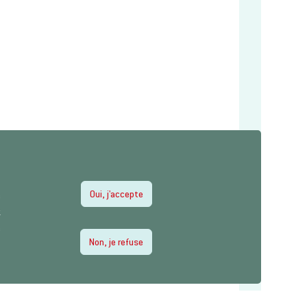
Oui, j'accepte
e
z
e
Non, je refuse