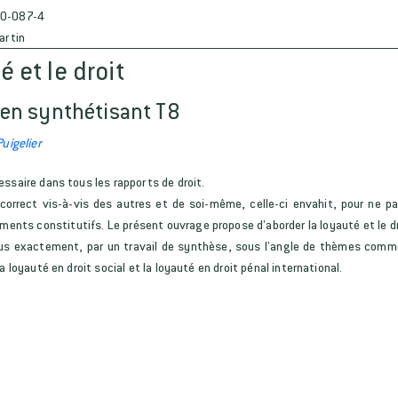
0-087-4
artin
é et le droit
en synthétisant T8
uigelier
ssaire dans tous les rapports de droit.
correct vis-à-vis des autres et de soi-même, celle-ci envahit, pour ne pas
éments constitutifs. Le présent ouvrage propose d’aborder la loyauté et le d
t plus exactement, par un travail de synthèse, sous l’angle de thèmes comme
a loyauté en droit social et la loyauté en droit pénal international.