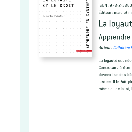
ISBN :
978-2-3860
Éditeur :
mare et m
La loyaut
Apprendre 
Auteur :
Catherine P
La loyauté est néce
Consistant à être 
devenir l’un des él
justice. Il le fai
même ou de la loi, l