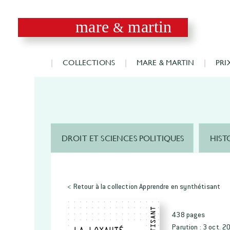
mare
martin
&
COLLECTIONS
MARE & MARTIN
PRI
DROIT ET SCIENCES POLITIQUES
HIST
< Retour à la collection Apprendre en synthétisant
438 pages
Parution :
3 oct. 2