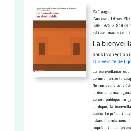
254 pages
Parution :
19 nov. 20
ISBN :
978-2-84934-
Éditeur :
mare et mart
La bienveill
Sous la direction 
l'Université de Lyo
La bienveillance est 
commun entre la soupl
Notion avant tout ét
le domaine managérial
sphère publique en gé
juridique, la bienvei
public. Le présent ou
: dans les relations 
requérants ou bien enc