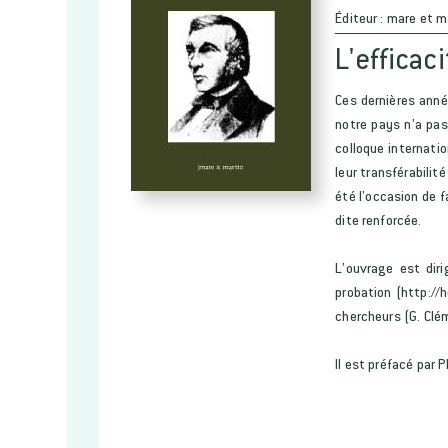
Éditeur :
mare et m
L'efficac
Ces dernières anné
notre pays n’a pas
colloque internati
leur transférabilit
été l’occasion de f
dite renforcée.
L’ouvrage est diri
probation (http://
chercheurs (G. Clém
Il est préfacé par 