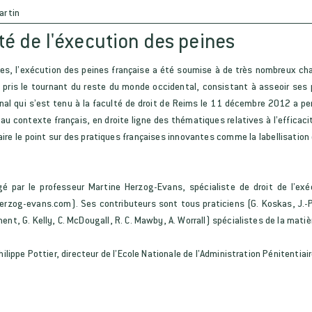
artin
ité de l'éxecution des peines
es, l’exécution des peines française a été soumise à de très nombreux cha
 pris le tournant du reste du monde occidental, consistant à asseoir ses 
onal qui s’est tenu à la faculté de droit de Reims le 11 décembre 2012 a pe
é au contexte français, en droite ligne des thématiques relatives à l’efficaci
aire le point sur des pratiques françaises innovantes comme la labellisation 
gé par le professeur Martine Herzog-Evans, spécialiste de droit de l’exé
herzog-evans.com). Ses contributeurs sont tous praticiens (G. Koskas, J.-Ph
ent, G. Kelly, C. McDougall, R. C. Mawby, A. Worrall) spécialistes de la mati
Philippe Pottier, directeur de l’Ecole Nationale de l’Administration Pénitentia