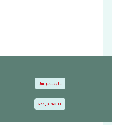
Oui, j'accepte
e
z
e
Non, je refuse