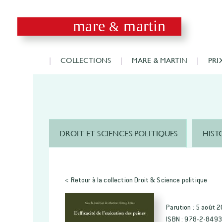
mare
martin
&
COLLECTIONS
MARE & MARTIN
PRI
DROIT ET SCIENCES POLITIQUES
HIST
< Retour à la collection Droit & Science politique
Parution :
5 août 
ISBN :
978-2-8493