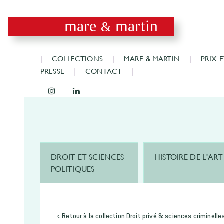
mare
martin
&
COLLECTIONS
MARE & MARTIN
PRIX 
PRESSE
CONTACT
DROIT ET SCIENCES
HISTOIRE DE L'ART
POLITIQUES
< Retour à la collection Droit privé & sciences criminelle