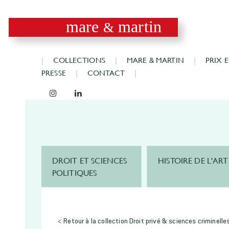
mare
martin
&
COLLECTIONS
MARE & MARTIN
PRIX 
PRESSE
CONTACT
DROIT ET SCIENCES
HISTOIRE DE L'ART
POLITIQUES
< Retour à la collection Droit privé & sciences criminelle