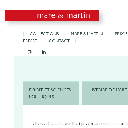
mare
martin
&
COLLECTIONS
MARE & MARTIN
PRIX 
PRESSE
CONTACT
DROIT ET SCIENCES
HISTOIRE DE L'ART
POLITIQUES
< Retour à la collection Droit privé & sciences criminelle