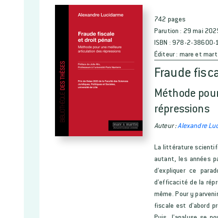
742 pages
Parution :
29 mai 202
ISBN :
978-2-38600-
Éditeur :
mare et mart
Fraude fisca
Méthode pour
répressions
Auteur :
Alexandre Lu
La littérature scienti
autant, les années p
d’expliquer ce para
d’efficacité de la ré
même. Pour y parvenir,
fiscale est d’abord p
Puis, l’analyse se p