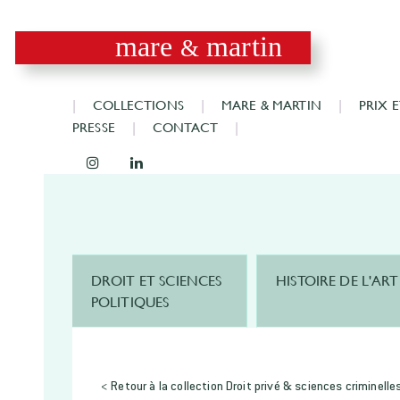
mare
martin
&
COLLECTIONS
MARE & MARTIN
PRIX 
PRESSE
CONTACT
DROIT ET SCIENCES
HISTOIRE DE L'ART
POLITIQUES
< Retour à la collection Droit privé & sciences criminelle