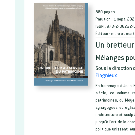
880 pages
Parution :
1 sept. 20
ISBN :
978-2-36222-
Éditeur :
mare et mart
Un bretteur
Mélanges pou
Sous la direction 
Plagnieux
En hommage à Jean-Mic
siècle, ce volume r
patrimoines, du Moyen
synagogues et église
architecture et sculptu
jusqu’à l’art de la cha
politique unissent leu