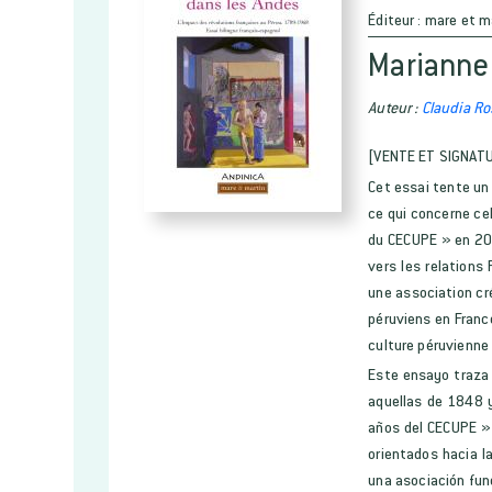
Éditeur :
mare et m
Marianne
Auteur :
Claudia Ro
[VENTE ET SIGNAT
Cet essai tente un 
ce qui concerne ce
du CECUPE » en 200
vers les relations
une association cré
péruviens en France
culture péruvienne 
Este ensayo traza 
aquellas de 1848 
años del CECUPE » 
orientados hacia la
una asociación fund