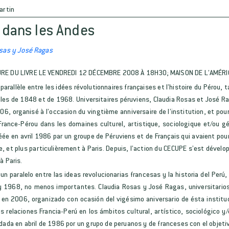
artin
 dans les Andes
sas y José Ragas
URE DU LIVRE LE VENDREDI 12 DÉCEMBRE 2008 À 18H30; MAISON DE L’AMÉRI
parallèle entre les idées révolutionnaires françaises et l’histoire du Pérou,
lles de 1848 et de 1968. Universitaires péruviens, Claudia Rosas et José R
6, organisé à l’occasion du vingtième anniversaire de l’institution, et pou
 France-Pérou dans les domaines culturel, artistique, sociologique et/ou g
ée en avril 1986 par un groupe de Péruviens et de Français qui avaient pour 
, et plus particulièrement à Paris. Depuis, l’action du CECUPE s’est dévelop
à Paris.
un paralelo entre las ideas revolucionarias francesas y la historia del Per
y 1968, no menos importantes. Claudia Rosas y José Ragas, universitario
en 2006, organizado con ocasión del vigésimo aniversario de ésta institu
s relaciones Francia-Perú en los ámbitos cultural, artístico, sociológico y
ada en abril de 1986 por un grupo de peruanos y de franceses con el objetiv