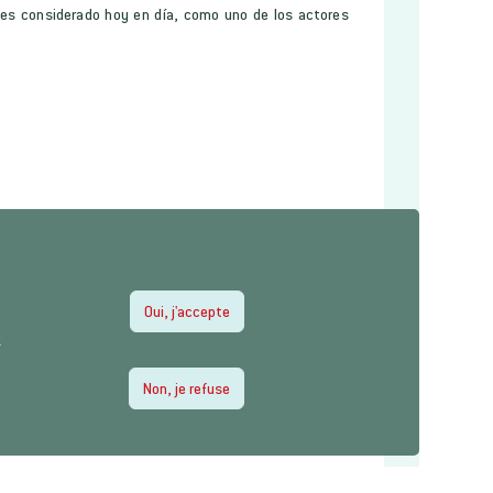
E es considerado hoy en día, como uno de los actores
Oui, j'accepte
e
z
e
Non, je refuse