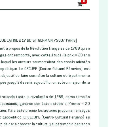
0
QUE LATINE 217 BD ST GERMAIN 75007 PARIS]
 tant à propos de la Révolution Française de 1789 qu’en
agas ont remporté, avec cette étude, le prix « 20 ans
r lequel les auteurs soumettaient des essais orientés
éopolitique. Le CECUPE (Centre Culturel Péruvien) est
objectif de faire connaître la culture et le patrimoine
pée jusqu’à devenir aujourd’hui un acteur majeur de la
ú, tratando tanto la revolución de 1789, como también
s peruanos, ganaron con éste estudio el Premio « 20
ción. Para éste premio los autores proponían ensayos
/o geopolítico. El CECUPE (Centro Cultural Peruano) es
o de dar a conocer la cultura y el patrimonio peruanos