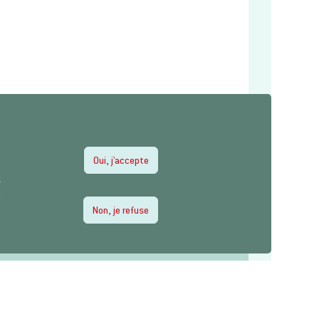
Oui, j'accepte
e
z
e
Non, je refuse