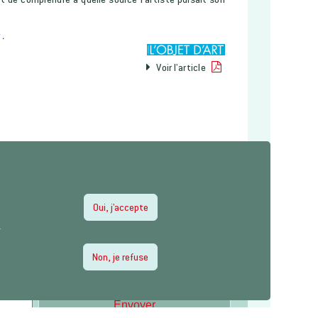
z
.
Voir l'article
Oui, j'accepte
e
z
e
Non, je refuse
Envoyer