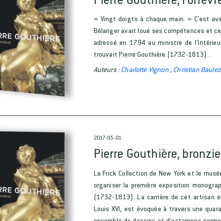
« Vingt doigts à chaque main. » C’est ave
Bélanger avait loué ses compétences et ce
adressé en 1794 au ministre de l’Intérieu
trouvait Pierre Gouthière (1732-1813)...
Auteurs :
Charlotte Vignon
,
Christian Baule
2017-05-01
Pierre Gouthière, bronzie
La Frick Collection de New York et le musé
organiser la première exposition monograp
(1732-1813). La carrière de cet artisan ex
Louis XVI, est évoquée à travers une quara
ensemble de dessins et d’estampes permet 