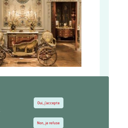
Oui, j'accepte
e
z
e
Non, je refuse