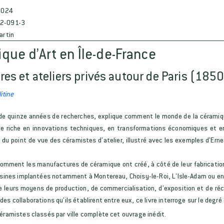
2024
2-091-3
artin
que d’Art en Île-de-France
es et ateliers privés autour de Paris (185
itine
 de quinze années de recherches, explique comment le monde de la céramiqu
le riche en innovations techniques, en transformations économiques et en
 du point de vue des céramistes d’atelier, illustré avec les exemples d’Ern
comment les manufactures de céramique ont créé, à côté de leur fabrication
’usines implantées notamment à Montereau, Choisy-le-Roi, L’Isle-Adam ou en
de leurs moyens de production, de commercialisation, d’exposition et de r
es collaborations qu’ils établirent entre eux, ce livre interroge sur le degré
éramistes classés par ville complète cet ouvrage inédit.