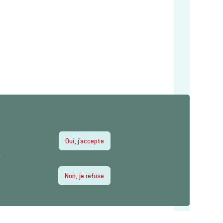
Oui, j'accepte
e
z
e
Non, je refuse