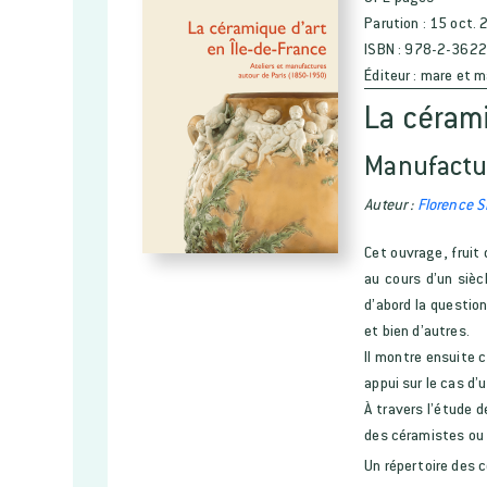
Parution :
15 oct. 
ISBN :
978-2-3622
Éditeur :
mare et m
La cérami
Manufactur
Auteur :
Florence Sl
Cet ouvrage, fruit
au cours d’un sièc
d’abord la question
et bien d’autres.
Il montre ensuite 
appui sur le cas d
À travers l’étude 
des céramistes ou d
Un répertoire des c