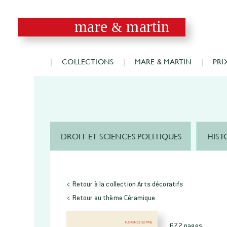
mare
martin
&
COLLECTIONS
MARE & MARTIN
PRI
DROIT ET SCIENCES POLITIQUES
HIST
< Retour à la collection Arts décoratifs
< Retour au thème Céramique
672 pages