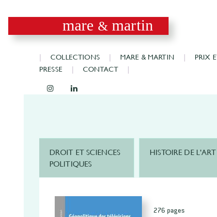
mare
martin
&
COLLECTIONS
MARE & MARTIN
PRIX 
PRESSE
CONTACT
DROIT ET SCIENCES
HISTOIRE DE L'ART
POLITIQUES
276 pages