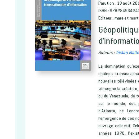
Parution :
18 août 20
ISBN :
97828493424
Éditeur :
mare et mart
Géopolitiqu
d’informati
Auteurs :
Tristan Matte
La domination qu’exe
chaînes transnationa
nouvelles télévisées
témoigne la création,
ou du Venezuela, de té
sur le monde, des p
d’Atlanta, de Londr
l’émergence de ces no
ouvrage collectif. Ce
années 1970, l’exis