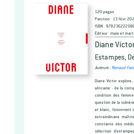
120 pages
Parution :
13 févr. 20
ISBN :
97823622208
Éditeur :
mare et mart
Diane Victo
Estampes, De
Auteurs :
Renaud Far
Diane Victor explore
africaine - de la corr
condition des femmes 
question de la vulnér
et blanc, foisonnent d
extraordinaire maîtr
constante des médiu
sélection d'estampe