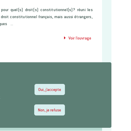
 pour quel(s) droit(s) constitutionnel(s)? réuni les
droit constitutionnel français, mais aussi étrangers,
ques ...
Voir l'ouvrage
Oui, j'accepte
e
z
e
Non, je refuse