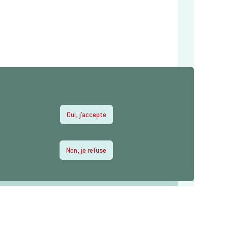
Oui, j'accepte
e
z
e
Non, je refuse