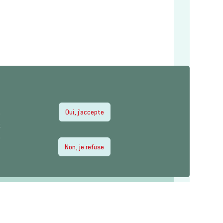
Oui, j'accepte
e
z
e
Non, je refuse