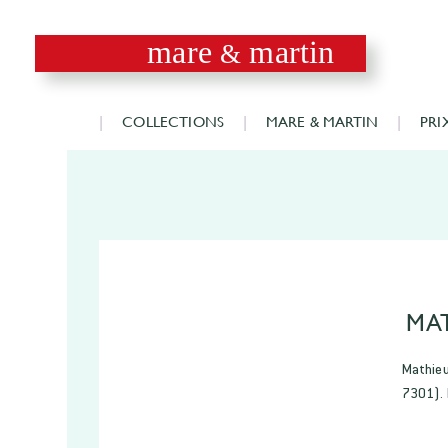
mare
martin
&
COLLECTIONS
MARE & MARTIN
PRI
MAT
Mathieu
7301). E