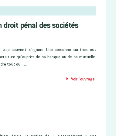
en droit pénal des sociétés
n trop souvent, s’ignore. Une personne sur trois est
 serait-ce qu’auprès de sa banque ou de sa mutuelle.
rdre tout ou ...
Voir l'ouvrage
inition légale, la notion de « discernement » est