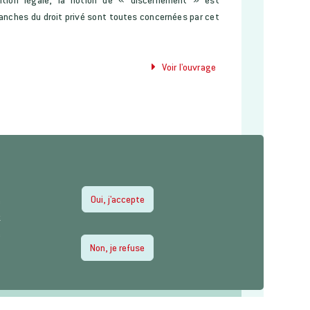
branches du droit privé sont toutes concernées par cet
Voir l'ouvrage
Oui, j'accepte
e
z
e
Non, je refuse